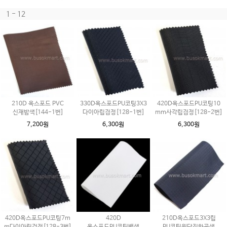
1 - 12
210D 옥스포드 PVC
330D옥스포드PU코팅3X3
420D옥스포드PU코팅10
신재밤색[144-1번]
다이아립검정[128-1번]
mm사각립검정[128-2번]
7,200원
6,300원
6,300원
420D옥스포드PU코팅7m
420D
210D옥스포드3X3립