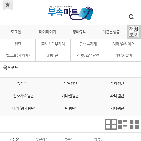
로그인
마이페이지
장바구니
최근본상품
원단
플라스틱부자재
금속부자재
지퍼/슬라이더
벨크로(찍찍이)
웨빙(끈)
리벳/스냅단추
가방손잡이
옥스포드
옥스포드
투일원단
포리원단
인조가죽원단
에나멜원단
와니원단
매쉬/망사원단
면원단
기타원단
최신순
낮은가격
높은가격
상품명