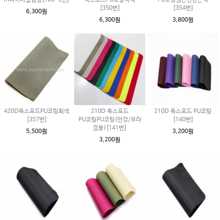
m다이아립검정[128-3번]
옥스포드PU코팅백색
PU코팅원단진한곤색
[350번]
[354번]
6,300원
6,300원
3,800원
420D옥스포드PU코팅회색
210D 옥스포드
210D 옥스포드 PU코팅
[357번]
PU코팅PU코팅(안감/우라
[140번]
겸용)[141번]
5,500원
3,200원
3,200원