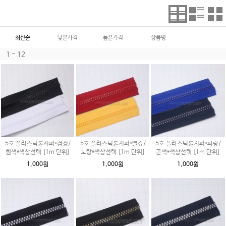
최신순
낮은가격
높은가격
상품명
1 - 12
5호 플라스틱롤지퍼*검정/
5호 플라스틱롤지퍼*빨강/
5호 플라스틱롤지퍼*파랑/
흰색*색상선택 [1m 단위]
노랑*색상선택 [1m 단위]
곤색*색상선택 [1m 단위]
1,000원
1,000원
1,000원