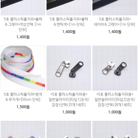
5호 플라스틱롤지퍼*블랙
5호 플라스틱롤지퍼*블랙
5호 플라스틱롤지퍼*
&그레이*색상선택 [1m
&엔틱색*[1m 단위]
네이비&그레이*[1m 단위]
단위]
1,400원
1,400원
1,400원
5호 플라스틱롤지퍼*흰색
*5호 플라스틱롤지퍼용*
*5호 플라스틱롤지퍼용*
&무지개*[50cm 단위]
일반슬라이더[타입1]은색/
일반슬라이더[타입2]은색/
검정(선택)[5개1세트]
검정(선택)[8개1세트]
1,500원
1,000원
1,000원