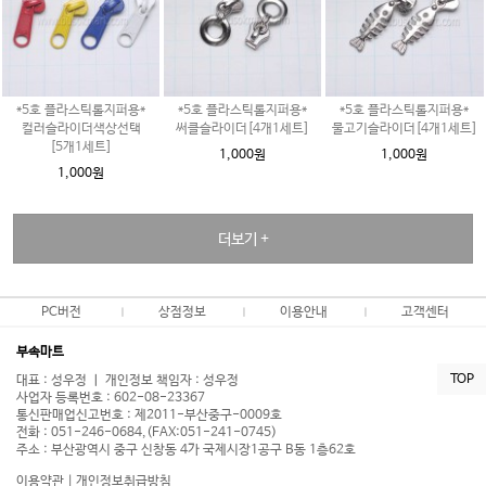
*5호 플라스틱롤지퍼용*
*5호 플라스틱롤지퍼용*
*5호 플라스틱롤지퍼용*
컬러슬라이더색상선택
써클슬라이더[4개1세트]
물고기슬라이더[4개1세트]
[5개1세트]
1,000원
1,000원
1,000원
더보기 +
PC버전
상점정보
이용안내
고객센터
부속마트
TOP
대표 : 성우정 ㅣ 개인정보 책임자 : 성우정
사업자 등록번호 : 602-08-23367
통신판매업신고번호 : 제2011-부산중구-0009호
전화 : 051-246-0684,(FAX:051-241-0745)
주소 : 부산광역시 중구 신창동 4가 국제시장1공구 B동 1층62호
이용약관
|
개인정보취급방침