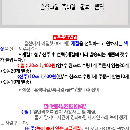
★주문방법★
옵션에서 아일렛(하도메)
재질
을 선택하시고
원하시는
색
상
을 선택 해주세요~!
* 재질 : 철 / 신주 中 선택(재질에 따라 발송되는 제품의 갯수
가 틀립니다.)
< 철 > 20조 1,400원
(암/수 한조로 수량1개 주문시 암놈20개
+숫놈20개 발송)
<신주>10조 1,400원
(암/수 한조로 수량1개 주문시 암놈10개
+숫놈10개 발송)
* 색상 : 은색니켈/흑니켈/골드/엔틱 中 선택
★철과 신주의 차이점★
< 철 >
일반적으로 많이 사용하는 철 재질.
물에 닿거나 시간이 경과하면서 자연스레
녹이 생기
는 재질
입니다.
<신주>
녹이 슬지 않는 고급재질
로써
오래 사용하길 원하시