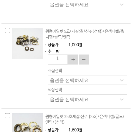
원형아일렛 5호*재질:철/신주(선택)*은색니켈/흑
니켈/골드/엔틱
상품가
1,000
원
수 량
재질선택
색상선택
원형아일렛 35호재질:신주 [2조]*은색니켈/골드/
엔틱*(선택)
상품가
1,600
원