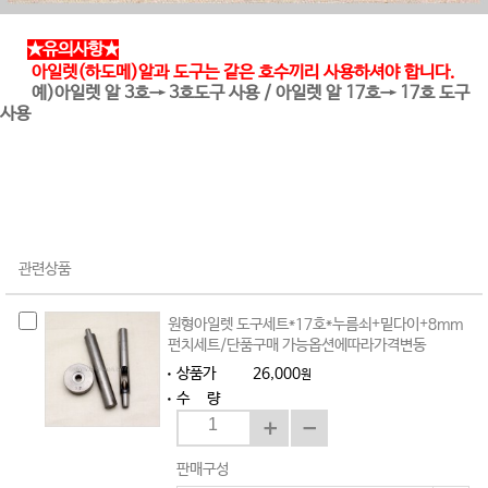
★유의사항★
아일렛(하도메)알과 도구는 같은 호수끼리 사용하셔야 합니다.
예)아일렛 알 3호→ 3호도구 사용 / 아일렛 알 17호→ 17호 도구
사용
관련상품
원형아일렛 도구세트*17호*누름쇠+밑다이+8mm
펀치세트/단품구매 가능옵션에따라가격변동
상품가
26,000
원
수 량
판매구성