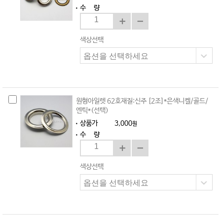
수 량
색상선택
원형아일렛 62호재질:신주 [2조]*은색니켈/골드/
엔틱*(선택)
상품가
3,000
원
수 량
색상선택