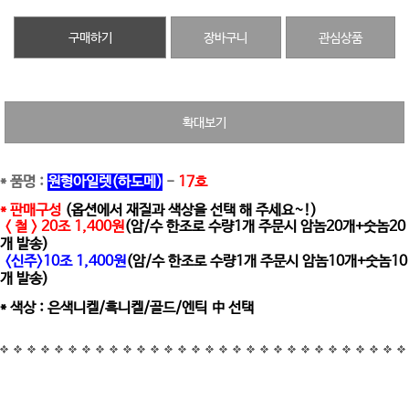
구매하기
장바구니
관심상품
확대보기
* 품명 :
원형아일렛(하도메)
-
17호
* 판매구성
(옵션에서 재질과 색상을 선택 해 주세요~!)
<
철 > 20조 1,400원
(암/수 한조로 수량1개 주문시 암놈20개+숫놈20
개 발송)
<신주>10조 1,400원
(암/수 한조로 수량1개 주문시 암놈10개+숫놈10
개 발송)
* 색상 : 은색니켈/흑니켈/골드/엔틱 中 선택