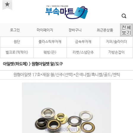
로그인
마이페이지
장바구니
최근본상품
원단
플라스틱부자재
금속부자재
지퍼/슬라이더
벨크로(찍찍이)
웨빙(끈)
리벳/스냅단추
가방손잡이
아일렛(하도메)
>
원형아일렛 알/도구
원형아일렛 17호*재질:철/신주(선택)*은색니켈/흑니켈/골드/엔틱