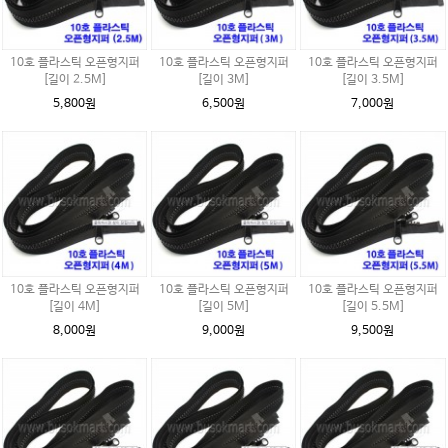
10호 플라스틱 오픈형지퍼
10호 플라스틱 오픈형지퍼
10호 플라스틱 오픈형지퍼
[길이 2.5M]
[길이 3M]
[길이 3.5M]
5,800원
6,500원
7,000원
10호 플라스틱 오픈형지퍼
10호 플라스틱 오픈형지퍼
10호 플라스틱 오픈형지퍼
[길이 4M]
[길이 5M]
[길이 5.5M]
8,000원
9,000원
9,500원