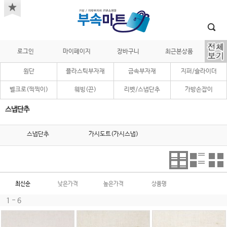
로그인
마이페이지
장바구니
최근본상품
원단
플라스틱부자재
금속부자재
지퍼/슬라이더
벨크로(찍찍이)
웨빙(끈)
리벳/스냅단추
가방손잡이
스냅단추
스냅단추
가시도트(가시스냅)
최신순
낮은가격
높은가격
상품명
1 - 6