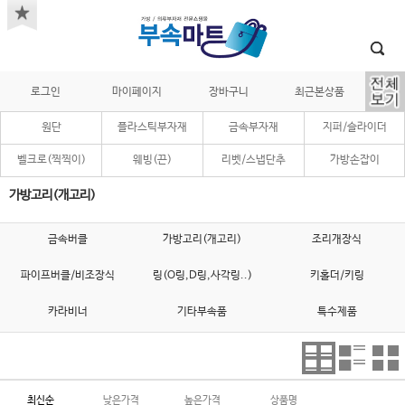
로그인
마이페이지
장바구니
최근본상품
원단
플라스틱부자재
금속부자재
지퍼/슬라이더
벨크로(찍찍이)
웨빙(끈)
리벳/스냅단추
가방손잡이
가방고리(개고리)
금속버클
가방고리(개고리)
조리개장식
파이프버클/비조장식
링(O링,D링,사각링..)
키홀더/키링
카라비너
기타부속품
특수제품
최신순
낮은가격
높은가격
상품명