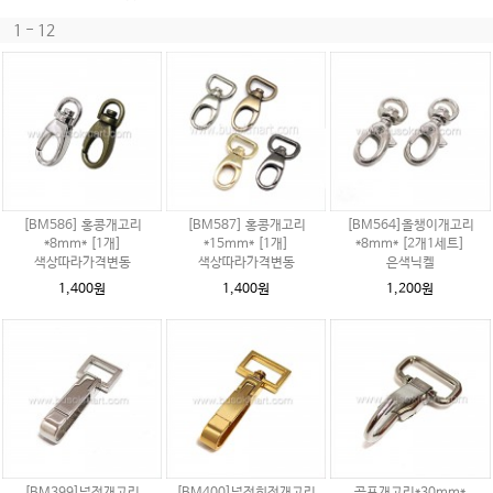
1 - 12
[BM586] 홍콩개고리
[BM587] 홍콩개고리
[BM564]올챙이개고리
*8mm* [1개]
*15mm* [1개]
*8mm* [2개1세트]
색상따라가격변동
색상따라가격변동
은색닉켈
1,400원
1,400원
1,200원