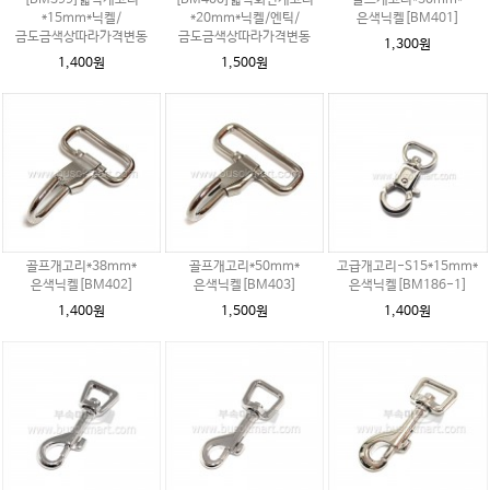
[BM399]넓적개고리
[BM400]넓적회전개고리
골프개고리*30mm*
*15mm*닉켈/
*20mm*닉켈/엔틱/
은색닉켈[BM401]
금도금색상따라가격변동
금도금색상따라가격변동
1,300원
1,400원
1,500원
골프개고리*38mm*
골프개고리*50mm*
고급개고리-S15*15mm*
은색닉켈[BM402]
은색닉켈[BM403]
은색닉켈[BM186-1]
1,400원
1,500원
1,400원