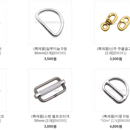
너
(특제품)알루미늄 D링
(특제품)신주 주물걸
]
80mm[1개]
[BM390]
[1개]
[BM391]
3,500원
3,500원
비죠
(특제품)스텐 벨트조리개
(특제품)이중 D링
]
50mm [1개]
[BM395]
*50m* [1개][BM386
3,000원
4,800원