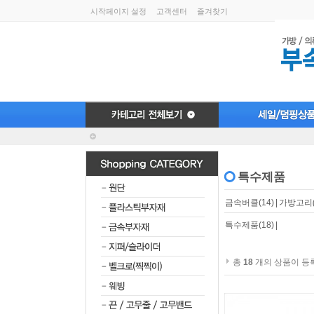
시작페이지 설정
고객센터
즐겨찾기
특수제품
금속버클
(14)
|
가방고리
특수제품
(18)
|
총
18
개의 상품이 등