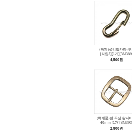
(특제품)강철카라비
[타입3][1개]
[BM389
4,500원
(특제품)왕 곡선 왈자
40mm [1개]
[BM393
2,800원