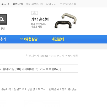
로그인
회원가입
마이페이지
장바구니
주문/배송조회
나멜
>
>
현재위치 : Home
금속부자재
특수제품
키홀더/키링
(20)
|
카라비너
(16)
|
기타부속품
(57)
|
낮은가격 I
높은가격 I
상품명 I
제조사 I
판매순위 I
많이 본 상품