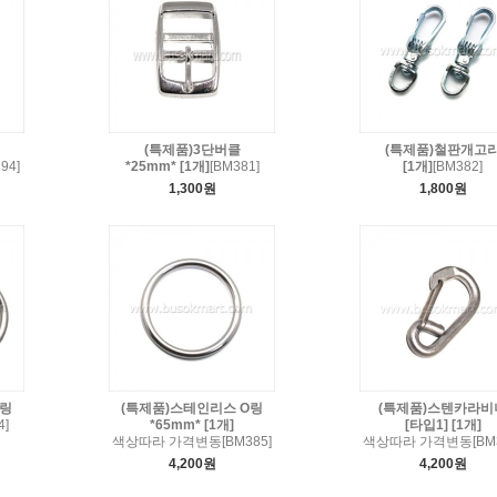
(특제품)3단버클
(특제품)철판개고
94]
*25mm* [1개]
[BM381]
[1개]
[BM382]
1,300원
1,800원
O링
(특제품)스테인리스 O링
(특제품)스텐카라비
4]
*65mm* [1개]
[타입1] [1개]
색상따라 가격변동[BM385]
색상따라 가격변동[BM3
4,200원
4,200원