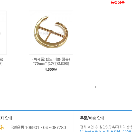
품절상품
동)
(특제품)반도 버클(청동)
7]
*70mm* [1개]
[BM398]
4,600원
1