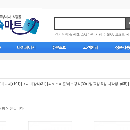
인기검색어:
버클,
스냅단추,
지퍼,
아일렛,
벨크로,
에
(개고리)
(101)
|
조리개장식
(31)
|
파이프버클/비조장식
(30)
|
링(O링,D링,사각링..)
(95)
|
록되어 있습니다.