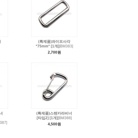
리
(특제품)파이프사각
*75mm* [1개]
[BM383]
2,700원
너
(특제품)스텐카라비너
[타입2] [1개]
[BM388]
87]
4,500원