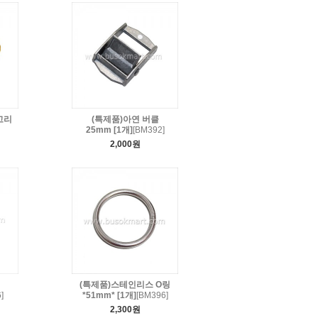
고리
(특제품)아연 버클
25mm [1개]
[BM392]
2,000원
(특제품)스테인리스 O링
]
*51mm* [1개]
[BM396]
2,300원