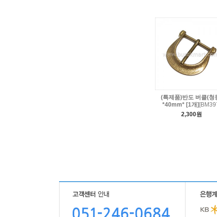
(특제품)반도 버클(청
*40mm* [1개]
[BM39
2,300원