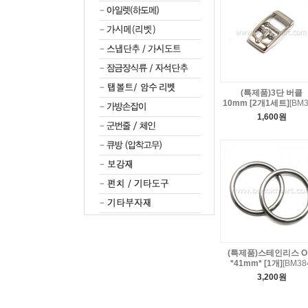
(특제품)3단 버클
10mm [2개1세트]
[BM3
1,600원
(특제품)스테인리스 
*41mm* [1개]
[BM38
3,200원