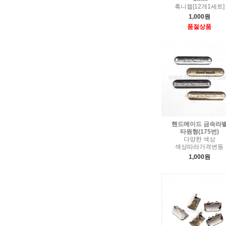
흑니켈[12개1세트]
1,000원
품절상품
핸드메이드 금속라
타원형(175번)
다양한 색상
색상따라가격변동
1,000원