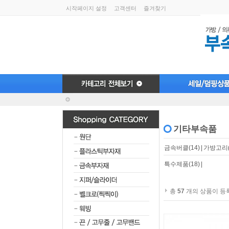
시작페이지 설정
고객센터
즐겨찾기
기타부속품
금속버클
(14)
|
가방고리
특수제품
(18)
|
총
57
개의 상품이 등