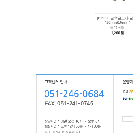
[BM350]
금속끝도매(끝
*10mm/15mm*
은색니켈
1,200원