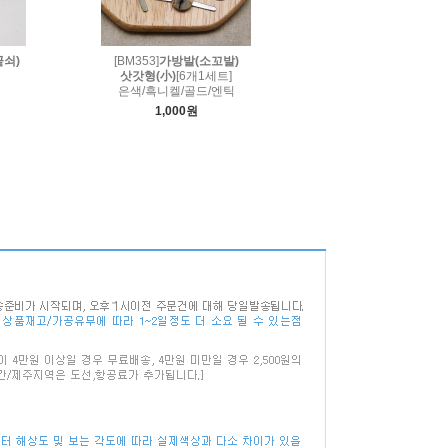
쇠)
[BM353]
가방발(소꼬발)
삿갓형(小)
[6개1세트]
은색/흑니켈/골드/엔틱
1,000원