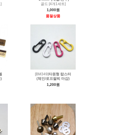
]
골드 [4개1세트]
1,000원
품절상품
벨
[BM349]
타원형 랍스터
)
(체인/로프팔찌 마감)
1,200원