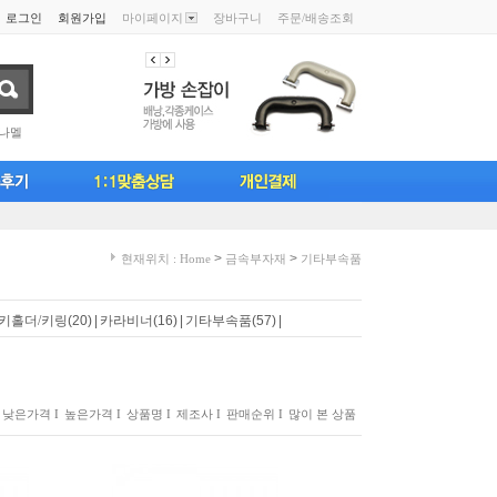
로그인
회원가입
마이페이지
장바구니
주문/배송조회
나멜
>
>
현재위치 : Home
금속부자재
기타부속품
키홀더/키링
(20)
|
카라비너
(16)
|
기타부속품
(57)
|
낮은가격 I
높은가격 I
상품명 I
제조사 I
판매순위 I
많이 본 상품