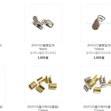
리
[BM546]
멜빵집게
[BM545]
멜빵집게
*8mm
*10mm
은색닉켈[2개1세트]
은색닉켈[2개1세트
1,000원
1,000원
)
[BM559]
줄가락지(클립)
[BM558]
줄가락지(클
*10mm
*11mm