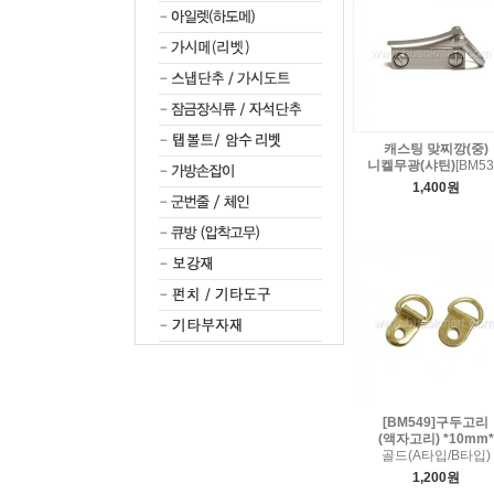
캐스팅 맞찌깡(중)
니켈무광(샤틴)
[BM53
1,400원
[BM549]구두고리
(액자고리) *10mm*
골드(A타입/B타입)
1,200원