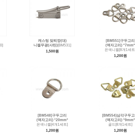
캐스팅 맞찌깡(대)
[BM551]구두고리
0]
니켈무광(샤틴)
[BM531]
(액자고리) *7mm*
은색니켈[8개1세트
1,500원
1,200원
[BM548]구두고리
[BM554]삼각구두
(액자고리) *20mm*
(액자고리) *9mm*
은색니켈[4개1세트]
골드[8개1세트]
1,200원
1,200원