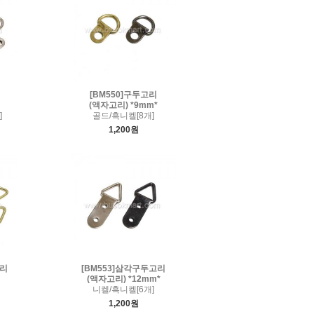
[BM550]구두고리
(액자고리) *9mm*
]
골드/흑니켈[8개]
1,200원
고리
[BM553]삼각구두고리
(액자고리) *12mm*
니켈/흑니켈[6개]
1,200원