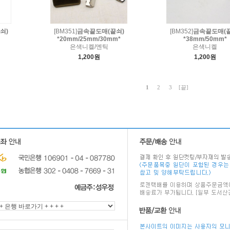
쇠)
[BM351]
금속끝도매(끝쇠)
[BM352]
금속끝도매(끝
*20mm/25mm/30mm*
*38mm/50mm*
은색니켈/엔틱
은색니켈
1,200원
1,200원
1
2
3
[끝]