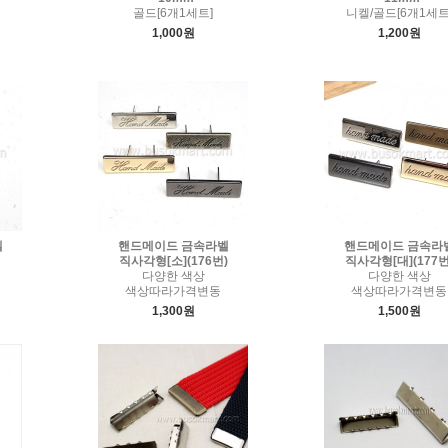
골드[6개1세트]
니켈/골드[6개1세트
1,000원
1,200원
벨
핸드메이드 금속라벨
핸드메이드 금속라
직사각형[소](176번)
직사각형[대](177번
다양한 색상
다양한 색상
색상따라가격변동
색상따라가격변동
1,300원
1,500원