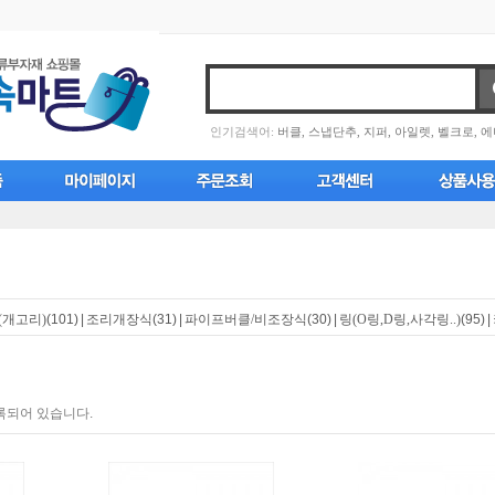
인기검색어:
버클,
스냅단추,
지퍼,
아일렛,
벨크로,
에
(개고리)
(101)
|
조리개장식
(31)
|
파이프버클/비조장식
(30)
|
링(O링,D링,사각링..)
(95)
|
록되어 있습니다.