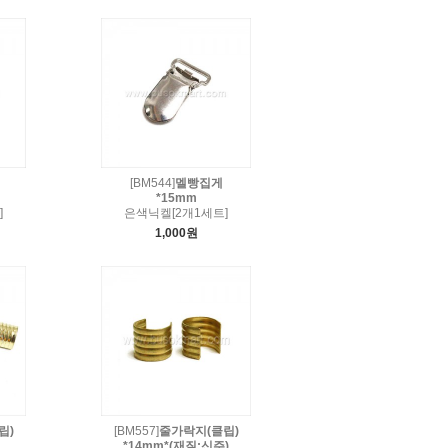
[BM544]
멜빵집게
*15mm
]
은색닉켈[2개1세트]
1,000원
립)
[BM557]
줄가락지(클립)
*14mm*(재질:신주)