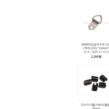
[BM552]삼각구두고
(액자고리) *14mm*
은색니켈[6개1세트]
1,200원
[BM560]
줄가락지(클립
*8mm